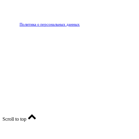
Запрещено для детей 18+
РЕДАКЦИЯ
РЕКЛАМА
Политика о персональных данных
RIA56.RU - сетевое издание.
Зарегистрировано Федеральной службой по надзору в
сфере связи, информационных технологий и массовых
коммуникаций (Роскомнадзор). Регистрационный номер:
ЭЛ № ФС77-74682 от 24 декабря 2018 г.
Учредитель - АО «РИА «Оренбуржье».
Главный редактор - Марина Николаевна Шарт
E-mail: ria-56@yandex.ru, телефон: +79096123281.
Реклама: ria56-reklama@ya.ru.
Scroll to top