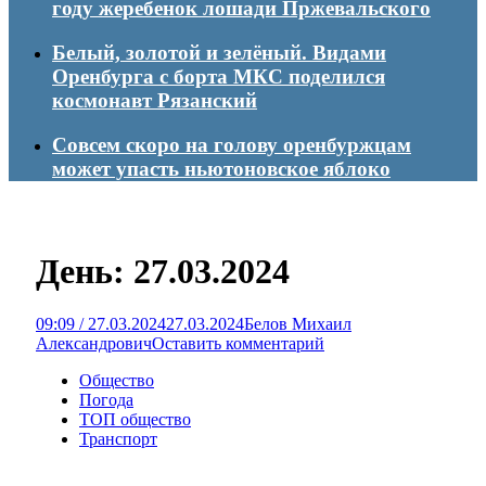
году жеребенок лошади Пржевальского
Белый, золотой и зелёный. Видами
Оренбурга с борта МКС поделился
космонавт Рязанский
Совсем скоро на голову оренбуржцам
может упасть ньютоновское яблоко
День:
27.03.2024
09:09 / 27.03.2024
27.03.2024
Белов Михаил
Александрович
Оставить комментарий
Общество
Погода
ТОП общество
Транспорт