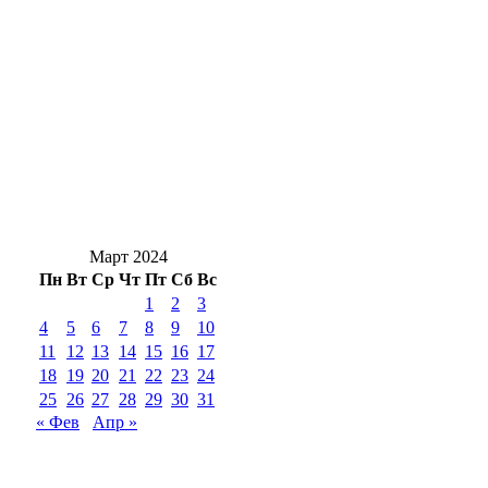
Оренбуржцам на заметку: за цветы в
подъезде и у дома могут оштрафовать
Новоселье с характером: в Оренбург
привезли редких кубинских крокодилов
Оренбургские предприниматели покорили
Эльбрус
Март 2024
Пн
Вт
Ср
Чт
Пт
Сб
Вс
1
2
3
4
5
6
7
8
9
10
11
12
13
14
15
16
17
18
19
20
21
22
23
24
25
26
27
28
29
30
31
« Фев
Апр »