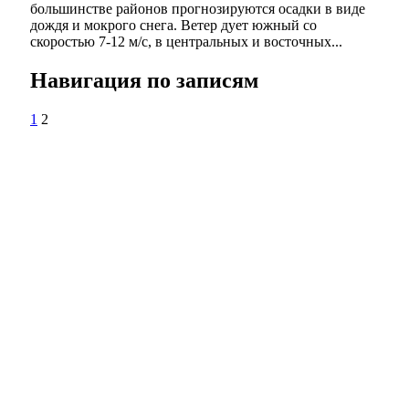
большинстве районов прогнозируются осадки в виде
дождя и мокрого снега. Ветер дует южный со
скоростью 7-12 м/с, в центральных и восточных...
Навигация по записям
1
2
Обновленный мост через реку Боровку в
Бузулукском районе откроют в ноябре
Зуб мамонта весом 4,5 кг: уникальную
находку выставили в школе Сакмарского
района