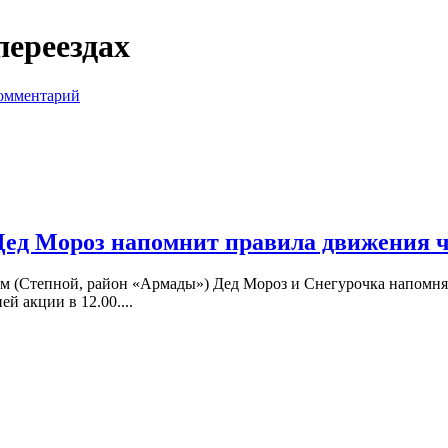
переездах
комментарий
ед Мороз напомнит правила движения че
 км (Степной, район «Армады») Дед Мороз и Снегурочка напомн
 акции в 12.00....