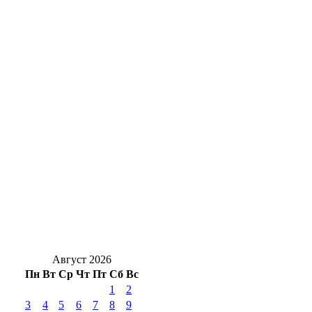
Подразделения МЧС России
ликвидировали ландшафтный пожар в
Адамовском районе
В Оренбургской области днем, 9 августа,
ожидается гроза и реальное пекло под +39°
Кролики под учётом: что нужно сделать
владельцам до 1 сентября
Один рубль за историю: как в Оренбурге
спасают старинные здания
Август 2026
Пн
Вт
Ср
Чт
Пт
Сб
Вс
1
2
3
4
5
6
7
8
9