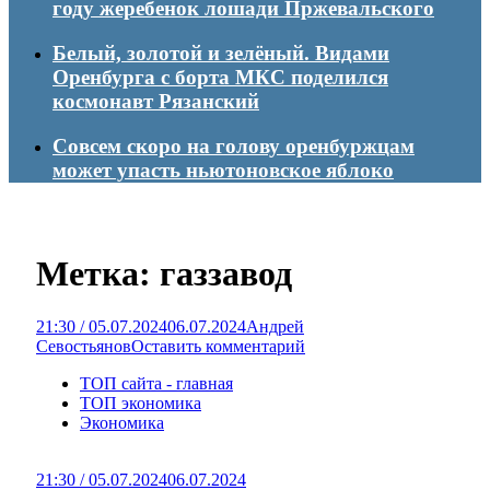
году жеребенок лошади Пржевальского
Белый, золотой и зелёный. Видами
Оренбурга с борта МКС поделился
космонавт Рязанский
Совсем скоро на голову оренбуржцам
может упасть ньютоновское яблоко
Метка:
газзавод
21:30 / 05.07.2024
06.07.2024
Андрей
Севостьянов
Оставить комментарий
ТОП сайта - главная
ТОП экономика
Экономика
21:30 / 05.07.2024
06.07.2024