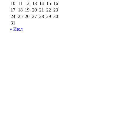
10
11
12
13
14
15
16
17
18
19
20
21
22
23
24
25
26
27
28
29
30
31
« Июл
18+
Все права на материалы, опубликованные на сайте
ria56.ru, охраняются в соответствии с