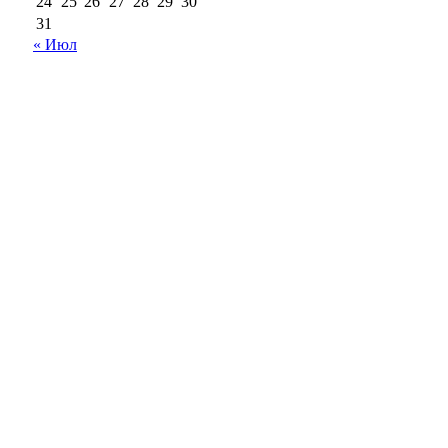
24
25
26
27
28
29
30
31
« Июл
18+
Все права на материалы, опубликованные на сайте ria56.ru,
охраняются в соответствии с законодательством РФ.