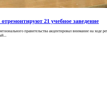
 отремонтируют 21 учебное заведение
регионального правительства акцентировал внимание на ходе р
й...
торый оставил ребёнка в автолюльке на тротуаре
общения о холере в воде
е будет без дождей и до +17°