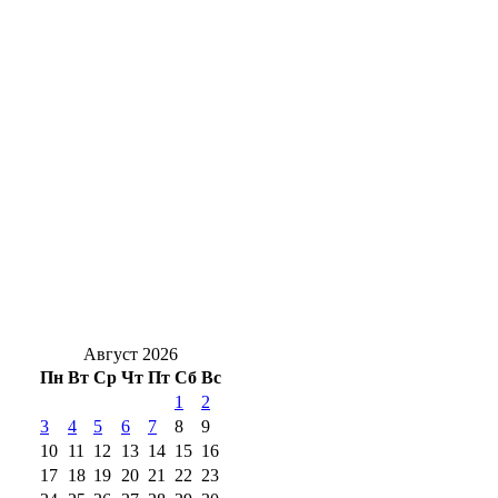
Солнцев открыл хоккейный турнир на Кубок 
Уральская Сталь подарила 250 школьных набо
Жуть под Оренбургом: в Переволоцком районе
В Бугуруслане прошел субботник после затоп
В Оренбурге мост через Урал на Донгузской пе
Август 2026
Пн
Вт
Ср
Чт
Пт
Сб
Вс
1
2
3
4
5
6
7
8
9
10
11
12
13
14
15
16
17
18
19
20
21
22
23