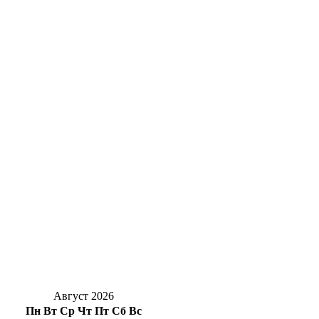
Оренбургские инженеры дают старт крупному
Суд Орска вынес приговор водителю такси, ко
Роспотребнадзор Оренбуржья назвал фейком со
Ночь без осадков: С 7 на 8 августа в Оренбуржь
Солнцев открыл хоккейный турнир на Кубок 
Уральская Сталь подарила 250 школьных набо
Жуть под Оренбургом: в Переволоцком районе
Август 2026
Пн
Вт
Ср
Чт
Пт
Сб
Вс