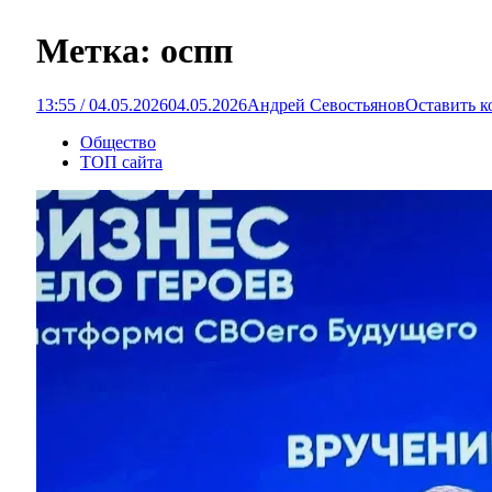
Метка:
оспп
13:55 / 04.05.2026
04.05.2026
Андрей Севостьянов
Оставить 
Общество
ТОП сайта