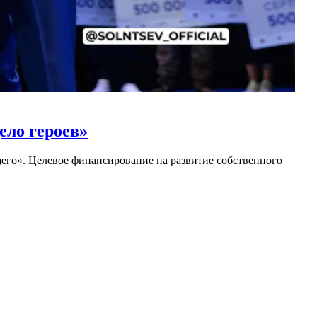
ело героев»
его». Целевое финансирование на развитие собственного
ется за звание лучшего мурала России