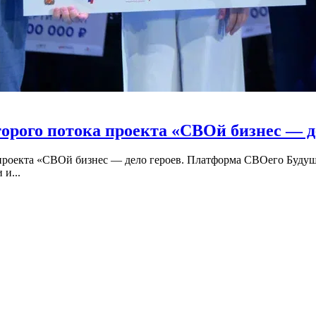
орого потока проекта «СВОй бизнес — д
 проекта «СВОй бизнес — дело героев. Платформа СВОего Будущ
и...
сулёнка
Оренбургский мурал «Хоровод народов» бор