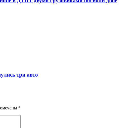
йоне в ДТП с двумя грузовиками погибли двое
нулись три авто
помечены
*