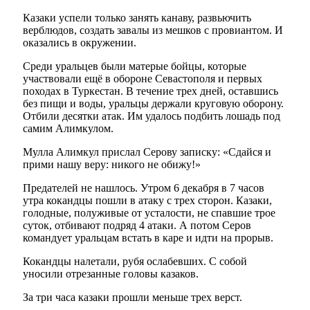
Казаки успели только занять канаву, развьючить
верблюдов, создать завалы из мешков с провиантом. И
оказались в окружении.
Среди уральцев были матерые бойцы, которые
участвовали ещё в обороне Севастополя и первых
походах в Туркестан. В течение трех дней, оставшись
без пищи и воды, уральцы держали круговую оборону.
Отбили десятки атак. Им удалось подбить лошадь под
самим Алимкулом.
Мулла Алимкул прислал Серову записку: «Сдайся и
прими нашу веру: никого не обижу!»
Предателей не нашлось. Утром 6 декабря в 7 часов
утра кокандцы пошли в атаку с трех сторон. Казаки,
голодные, полуживые от усталости, не спавшие трое
суток, отбивают подряд 4 атаки. А потом Серов
командует уральцам встать в каре и идти на прорыв.
Кокандцы налетали, рубя ослабевших. С собой
уносили отрезанные головы казаков.
За три часа казаки прошли меньше трех верст.