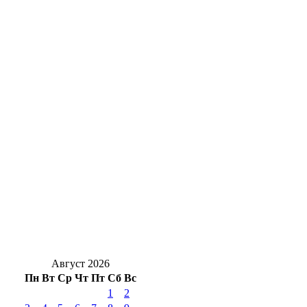
В Бузулукском районе полным ходом идёт
ликвидация последствий урагана
«Кража века» по-переволоцки: друзья
«разули» Infiniti приятеля ради шутки
Готовимся к школе без рисков:
Роспотребнадзор открывает горячую
линию для родителей
Губернатор Евгений Солнцев выразил
соболезнования Татарстану
Август 2026
Пн
Вт
Ср
Чт
Пт
Сб
Вс
1
2