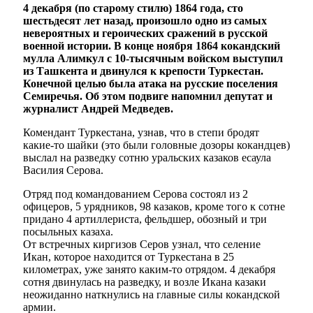
4 декабря (по старому стилю) 1864 года, сто
шестьдесят лет назад, произошло одно из самых
невероятных и героических сражений в русской
военной истории. В конце ноября 1864 кокандский
мулла Алимкул с 10-тысячным войском выступил
из Ташкента и двинулся к крепости Туркестан.
Конечной целью была атака на русские поселения
Семиречья. Об этом подвиге напомнил депутат и
журналист Андрей Медведев.
Комендант Туркестана, узнав, что в степи бродят
какие-то шайки (это были головные дозоры кокандцев)
выслал на разведку сотню уральских казаков есаула
Василия Серова.
Отряд под командованием Серова состоял из 2
офицеров, 5 урядников, 98 казаков, кроме того к сотне
придано 4 артиллериста, фельдшер, обозный и три
посыльных казаха.
От встречных киргизов Серов узнал, что селение
Икан, которое находится от Туркестана в 25
километрах, уже занято каким-то отрядом. 4 декабря
сотня двинулась на разведку, и возле Икана казаки
неожиданно наткнулись на главные силы кокандской
армии.