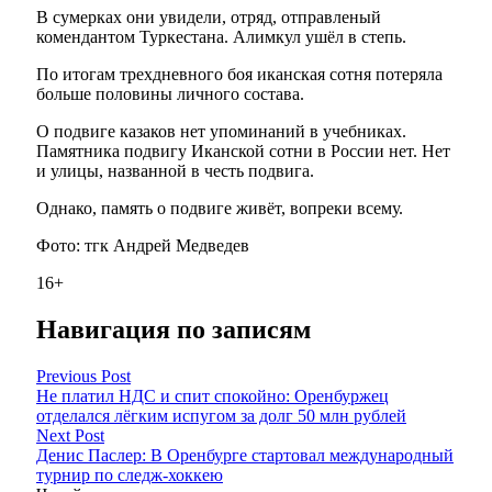
В сумерках они увидели, отряд, отправленый
комендантом Туркестана. Алимкул ушёл в степь.
По итогам трехдневного боя иканская сотня потеряла
больше половины личного состава.
О подвиге казаков нет упоминаний в учебниках.
Памятника подвигу Иканской сотни в России нет. Нет
и улицы, названной в честь подвига.
Однако, память о подвиге живёт, вопреки всему.
Фото: тгк Андрей Медведев
16+
Навигация по записям
Previous Post
Не платил НДС и спит спокойно: Оренбуржец
отделался лёгким испугом за долг 50 млн рублей
Next Post
Денис Паслер: В Оренбурге стартовал международный
турнир по следж-хоккею