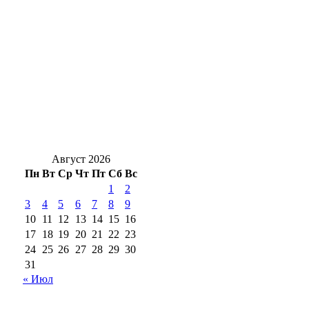
Фёдоровы из Бугуруслана стали лучшей
многодетной семьёй на всероссийском
конкурсе
Безопасность на воде: в Оренбуржье
прошёл масштабный рейд по местам
отдыха
Август 2026
Пн
Вт
Ср
Чт
Пт
Сб
Вс
1
2
3
4
5
6
7
8
9
10
11
12
13
14
15
16
17
18
19
20
21
22
23
24
25
26
27
28
29
30
31
« Июл