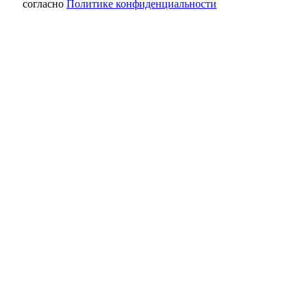
согласно
Политике конфиденциальности
МЧС экстренно предупреждает
оренбуржцев о приближающемся ливне с
градом и ветром
Огнеборцы Оренбуржья объяснили
пожелание друг другу «сухих рукавов»
Кошка поворачивается к вам задом?
Оренбуржцы, это не игнор, а знак доверия
Соль-Илецкие солёные озёра встретили