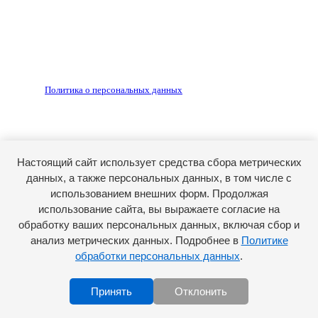
рекламных объявлений, размещенных на сайте ria56.ru, а
также за содержание веб-сайтов, на которые даны
гиперссылки.
Запрещено для детей 18+
РЕДАКЦИЯ
РЕКЛАМА
Политика о персональных данных
RIA56.RU - сетевое издание.
Зарегистрировано Федеральной службой по надзору в
сфере связи, информационных технологий и массовых
коммуникаций (Роскомнадзор). Регистрационный номер:
Настоящий сайт использует средства сбора метрических
ЭЛ № ФС77-74682 от 24 декабря 2018 г.
данных, а также персональных данных, в том числе с
Учредитель - АО «РИА «Оренбуржье».
использованием внешних форм. Продолжая
Главный редактор - Марина Николаевна Шарт
использование сайта, вы выражаете согласие на
обработку ваших персональных данных, включая сбор и
E-mail: ria-56@yandex.ru, телефон: +79096123281.
Реклама: ria56-reklama@ya.ru.
анализ метрических данных. Подробнее в
Политике
обработки персональных данных
.
Принять
Отклонить
Scroll to top