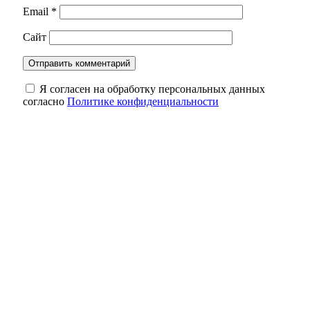
Email
*
Сайт
Я согласен на обработку персональных данных
согласно
Политике конфиденциальности
Пенсионер из Оренбурга перевел
мошенникам 1,27 млн рублей
Праздник в городе: полная программа
мероприятий на 8 августа в Оренбурге