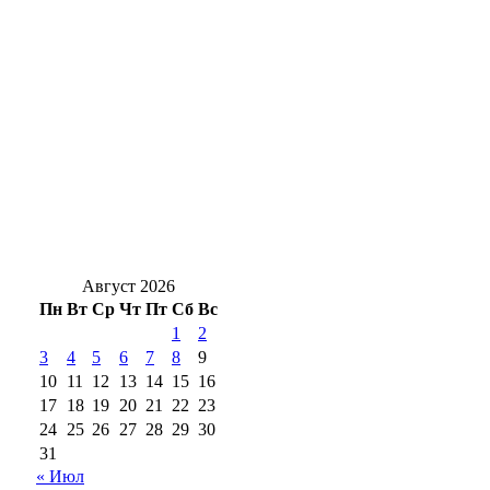
В Оренбуржье фотоловушка засняла юного
косулёнка
Оренбургский мурал «Хоровод народов»
борется за звание лучшего мурала России
Оренбургские инженеры дают старт
крупному свинокомплексу в Сакмарском
районе
Август 2026
Пн
Вт
Ср
Чт
Пт
Сб
Вс
1
2
3
4
5
6
7
8
9
10
11
12
13
14
15
16
17
18
19
20
21
22
23
24
25
26
27
28
29
30
31
« Июл