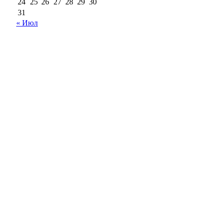
24
25
26
27
28
29
30
31
« Июл
18+
Все права на материалы, опубликованные на сайте
ria56.ru, охраняются в соответствии с
законодательством РФ.
Любое использование материалов допускается только