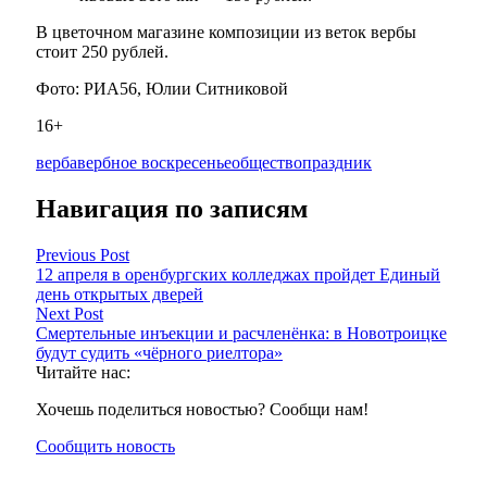
В цветочном магазине композиции из веток вербы
стоит 250 рублей.
Фото: РИА56, Юлии Ситниковой
16+
верба
вербное воскресенье
общество
праздник
Навигация по записям
Previous Post
12 апреля в оренбургских колледжах пройдет Единый
день открытых дверей
Next Post
Смертельные инъекции и расчленёнка: в Новотроицке
будут судить «чёрного риелтора»
Читайте нас:
Хочешь поделиться новостью? Сообщи нам!
Сообщить новость