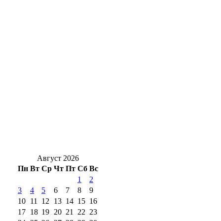
открыли после масштабного обновления
В Оренбурге из реки Сакмара спасатели
извлекли тело 35-летнего мужчины
Среда, Оренбург, автопробки: Смотрим и
выбираем пути объезда по проблемным
участкам
Жарит и капает: Днем, 5 августа, в
Оренбуржье ожидается дождь и до +31°
Август 2026
Пн
Вт
Ср
Чт
Пт
Сб
Вс
1
2
3
4
5
6
7
8
9
10
11
12
13
14
15
16
17
18
19
20
21
22
23