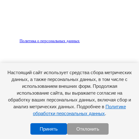
рекламных объявлений, размещенных на сайте ria56.ru, а
также за содержание веб-сайтов, на которые даны
гиперссылки.
Запрещено для детей 18+
РЕДАКЦИЯ
РЕКЛАМА
Политика о персональных данных
RIA56.RU - сетевое издание.
Зарегистрировано Федеральной службой по надзору в
сфере связи, информационных технологий и массовых
коммуникаций (Роскомнадзор). Регистрационный номер:
Настоящий сайт использует средства сбора метрических
ЭЛ № ФС77-74682 от 24 декабря 2018 г.
данных, а также персональных данных, в том числе с
Учредитель - АО «РИА «Оренбуржье».
использованием внешних форм. Продолжая
Главный редактор - Марина Николаевна Шарт
использование сайта, вы выражаете согласие на
обработку ваших персональных данных, включая сбор и
E-mail: ria-56@yandex.ru, телефон: +79096123281.
Реклама: ria56-reklama@ya.ru.
анализ метрических данных. Подробнее в
Политике
обработки персональных данных
.
Принять
Отклонить
Scroll to top