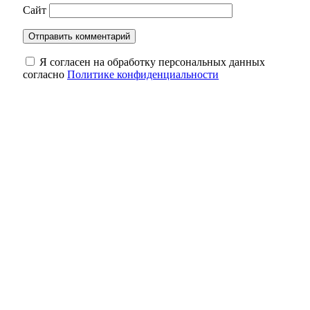
Сайт
Я согласен на обработку персональных данных
согласно
Политике конфиденциальности
В Оренбуржье фотоловушка засняла юного
косулёнка
Оренбургский мурал «Хоровод народов»
борется за звание лучшего мурала России
Оренбургские инженеры дают старт