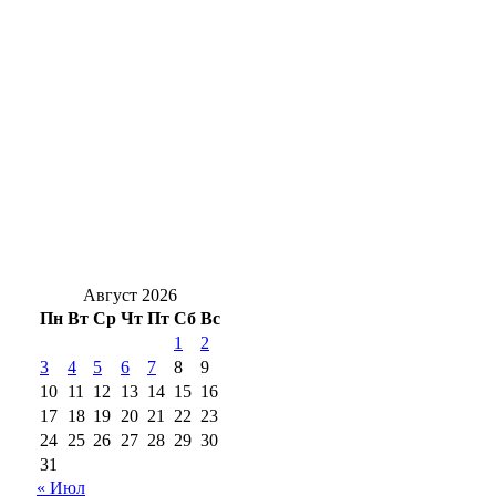
Весеннего, есть пострадавший
Уральская Сталь подарила 250 школьных
наборов первоклассникам – детям своих
сотрудников
Жуть под Оренбургом: в Переволоцком
районе в ДТП с двумя грузовиками
погибли двое
Август 2026
Пн
Вт
Ср
Чт
Пт
Сб
Вс
1
2
3
4
5
6
7
8
9
10
11
12
13
14
15
16
17
18
19
20
21
22
23
24
25
26
27
28
29
30
31
« Июл