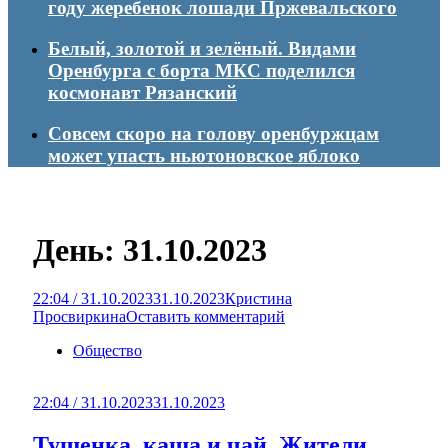
году жеребенок лошади Пржевальского
Белый, золотой и зелёный. Видами
Оренбурга с борта МКС поделился
космонавт Рязанский
Совсем скоро на голову оренбуржцам
может упасть ньютоновское яблоко
День:
31.10.2023
22:04 / 31.10.2023
31.10.2023
Кристина
Просвиркина
Оставить комментарий
Общество
22:04 / 31.10.2023
31.10.2023
Тушенка, каша и чай. Жители