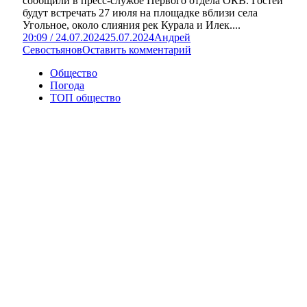
сообщили в пресс-службе Первого отдела ОКВ. Гостей
будут встречать 27 июля на площадке вблизи села
Угольное, около слияния рек Курала и Илек....
20:09 / 24.07.2024
25.07.2024
Андрей
Севостьянов
Оставить комментарий
Общество
Погода
ТОП общество