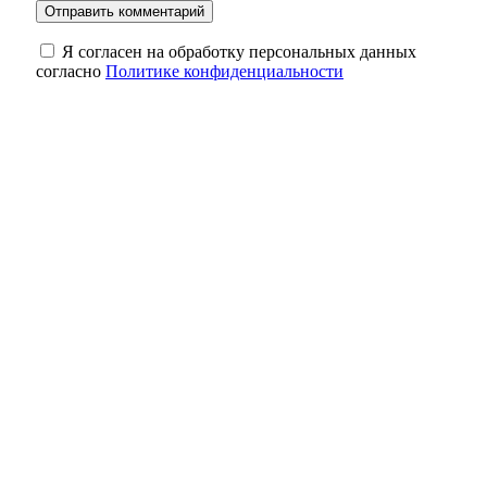
Я согласен на обработку персональных данных
согласно
Политике конфиденциальности
Оренбургские инженеры дают старт
крупному свинокомплексу в Сакмарском
районе
Суд Орска вынес приговор водителю
такси, который оставил ребёнка в
автолюльке на тротуаре
Роспотребнадзор Оренбуржья назвал