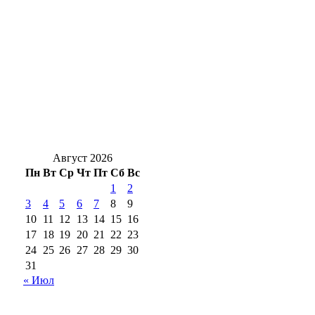
районе в ДТП с двумя грузовиками
погибли двое
В Бугуруслане прошел субботник после
затопления ливневыми дождями
Солнцев открыл после капремонта
поликлинику в Орске
Август 2026
Пн
Вт
Ср
Чт
Пт
Сб
Вс
1
2
3
4
5
6
7
8
9
10
11
12
13
14
15
16
17
18
19
20
21
22
23
24
25
26
27
28
29
30
31
« Июл