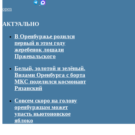
open
АКТУАЛЬНО
В Оренбуржье родился
первый в этом году
жеребенок лошади
Пржевальского
Белый, золотой и зелёный.
Видами Оренбурга с борта
МКС поделился космонавт
Рязанский
Совсем скоро на голову
оренбуржцам может
упасть ньютоновское
яблоко