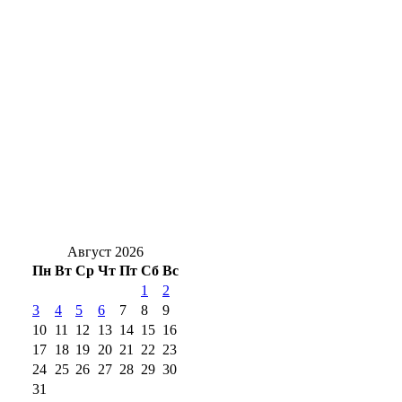
В Оренбургской области 6 августа
объявлена ракетная опасность
Клещи вернутся: Роспотребнадзор
предупредил о новом пике активности
кровососов
«Профессия начинается здесь»: как Орский
техникум готовит кадры для индустрии
региона
Август 2026
Пн
Вт
Ср
Чт
Пт
Сб
Вс
1
2
3
4
5
6
7
8
9
10
11
12
13
14
15
16
17
18
19
20
21
22
23
24
25
26
27
28
29
30
31