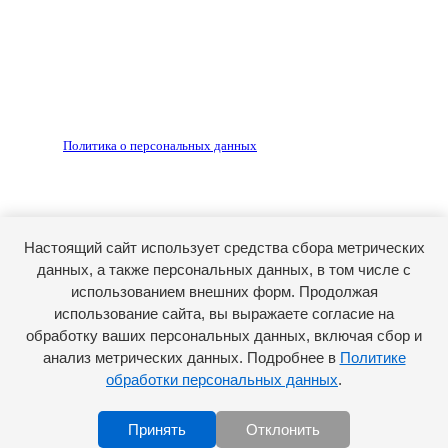
Редакция не несет ответственности за достоверность
рекламных объявлений, размещенных на сайте ria56.ru, а
также за содержание веб-сайтов, на которые даны
гиперссылки.
Запрещено для детей 18+
РЕДАКЦИЯ
РЕКЛАМА
Политика о персональных данных
RIA56.RU - сетевое издание.
Зарегистрировано Федеральной службой по надзору в
сфере связи, информационных технологий и массовых
коммуникаций (Роскомнадзор). Регистрационный номер:
Настоящий сайт использует средства сбора метрических
ЭЛ № ФС77-74682 от 24 декабря 2018 г.
данных, а также персональных данных, в том числе с
Учредитель - АО «РИА «Оренбуржье».
использованием внешних форм. Продолжая
Главный редактор - Марина Николаевна Шарт
использование сайта, вы выражаете согласие на
обработку ваших персональных данных, включая сбор и
E-mail: ria-56@yandex.ru, телефон: +79096123281.
Реклама: ria56-reklama@ya.ru.
анализ метрических данных. Подробнее в
Политике
обработки персональных данных
.
Принять
Отклонить