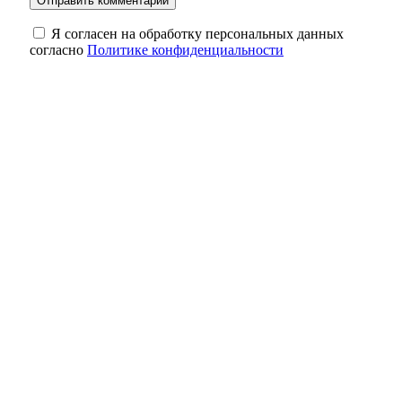
Я согласен на обработку персональных данных
согласно
Политике конфиденциальности
Семейный «бизнес» накрылся:
оренбургскую пару поймали с почти 2 кг
наркотиков
В селе Ташла полным ходом идет
капитальный ремонт детского сада
«Дружба»
Лимиты и режим «с колёс»: полный обзор