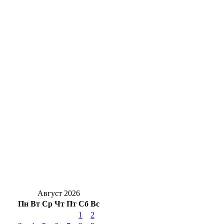
Движение — жизнь: топ‑активностей для
здоровья сердца
На 7 лет раньше: в Медногорске сократили
срок расселения аварийного дома
Для чего на даче сеют горчицу: польза
сидерата для оренбургских огородов
В Бузулуке сотрудник сотового оператора
незаконно регистрировал сим‑карты
Гроза и мощнецкая жара ждет
оренбуржцев в воскресенье
Август 2026
Пн
Вт
Ср
Чт
Пт
Сб
Вс
1
2