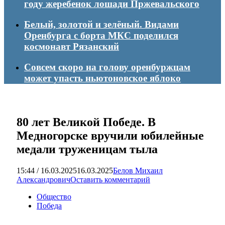
году жеребенок лошади Пржевальского
Белый, золотой и зелёный. Видами
Оренбурга с борта МКС поделился
космонавт Рязанский
Совсем скоро на голову оренбуржцам
может упасть ньютоновское яблоко
80 лет Великой Победе. В
Медногорске вручили юбилейные
медали труженицам тыла
15:44 / 16.03.2025
16.03.2025
Белов Михаил
Александрович
Оставить комментарий
Общество
Победа