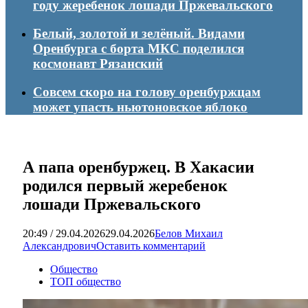
году жеребенок лошади Пржевальского
Белый, золотой и зелёный. Видами
Оренбурга с борта МКС поделился
космонавт Рязанский
Совсем скоро на голову оренбуржцам
может упасть ньютоновское яблоко
А папа оренбуржец. В Хакасии
родился первый жеребенок
лошади Пржевальского
20:49 / 29.04.2026
29.04.2026
Белов Михаил
Александрович
Оставить комментарий
Общество
ТОП общество