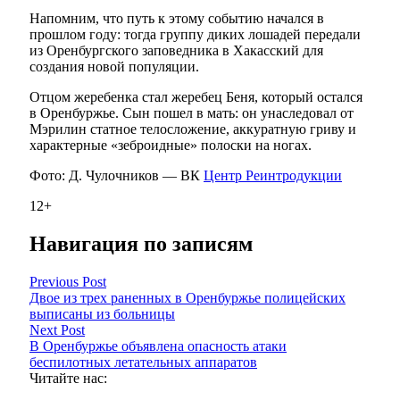
Напомним, что путь к этому событию начался в
прошлом году: тогда группу диких лошадей передали
из Оренбургского заповедника в Хакасский для
создания новой популяции.
Отцом жеребенка стал жеребец Беня, который остался
в Оренбуржье. Сын пошел в мать: он унаследовал от
Мэрилин статное телосложение, аккуратную гриву и
характерные «зеброидные» полоски на ногах.
Фото: Д. Чулочников — ВК
Центр Реинтродукции
12+
Навигация по записям
Previous Post
Двое из трех раненных в Оренбуржье полицейских
выписаны из больницы
Next Post
В Оренбуржье объявлена опасность атаки
беспилотных летательных аппаратов
Читайте нас: