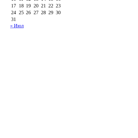
17
18
19
20
21
22
23
24
25
26
27
28
29
30
31
« Июл
18+
Все права на материалы, опубликованные на сайте
ria56.ru, охраняются в соответствии с
законодательством РФ.