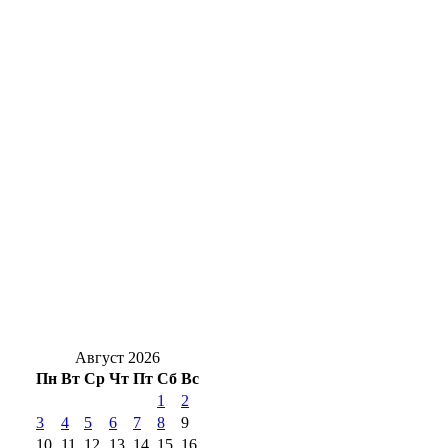
Оренбургские инженеры дают старт
крупному свинокомплексу в Сакмарском
районе
Суд Орска вынес приговор водителю
такси, который оставил ребёнка в
автолюльке на тротуаре
Роспотребнадзор Оренбуржья назвал
фейком сообщения о холере в воде
Ночь без осадков: С 7 на 8 августа в
Оренбуржье будет без дождей и до +17°
Август 2026
Пн
Вт
Ср
Чт
Пт
Сб
Вс
1
2
3
4
5
6
7
8
9
10
11
12
13
14
15
16