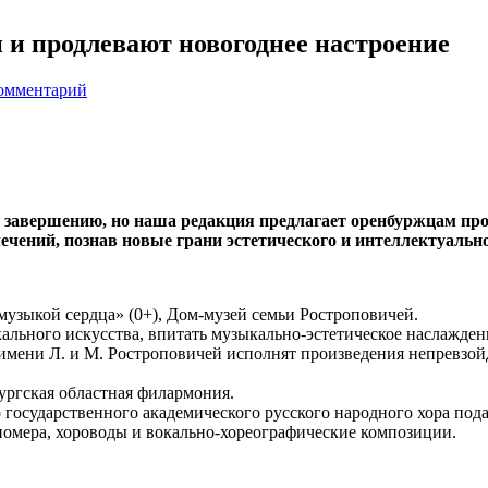
и продлевают новогоднее настроение
комментарий
 завершению, но наша редакция предлагает оренбуржцам про
ечений, познав новые грани эстетического и интеллектуальн
зыкой сердца» (0+), Дом-музей семьи Ростроповичей.
ального искусства, впитать музыкально-эстетическое наслажден
 имени Л. и М. Ростроповичей исполнят произведения непревзо
ургская областная филармония.
 государственного академического русского народного хора под
омера, хороводы и вокально-хореографические композиции.