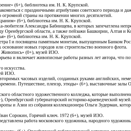
оение» (6+), библиотека им. Н. К. Крупской.
акомиться с праздничными атрибутами советского периода и 
ю огромной страны на протяжении многих десятилетий.
раним» (6+), библиотека им. Н. К. Крупской.
а-любителя Александра Бабнищева, в которых запечатлена непре
у Оренбургской области, а также пейзажи Башкирии, Алтая и К
я» (6+), библиотека им. Н. К. Крупской.
Петра I и посвящена памятным монетам, выпущенным Банком Рос
 основание новых городов или строительство военного флота.
. Живопись» (0+), музей ИЗО.
ева и включает живописные работы разных лет автора, что позв
го искусства.
ей ИЗО.
вторимых часовых изделий, созданных руками английских, неме
 времени. Путешествие, пленэр, этюды» (6+), выставочные залы 
кого областного художественного колледжа, которые выполнены
6+), Оренбургский губернаторский историко-краеведческий музей
ропы и Азии из собрания коллекционера Ольги Зудерман, котор
Иван Сорокин, Горячий ключ. 1972 (6+), музей ИЗО.
редставлена работа московского художника, народного художни