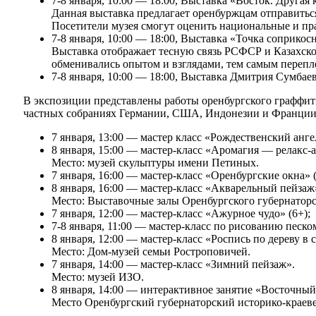
7-8 января, 10:00 — 18:00, Выставка «Восток. Другая
Данная выставка предлагает оренбуржцам отправитьс
Посетители музея смогут оценить национальные и п
7-8 января, 10:00 — 18:00, Выставка «Точка соприкос
Выставка отображает тесную связь РСФСР и Казахско
обменивались опытом и взглядами, тем самым перепле
7-8 января, 10:00 — 18:00, Выставка Дмитрия Сумба
В экспозиции представлены работы оренбургского граффити 
частных собраниях Германии, США, Индонезии и Франции
7 января, 13:00 — мастер класс «Рождественский ангел
8 января, 15:00 — мастер-класс «Аромагия — релакс-а
Место: музей скульптуры имени Петиных.
7 января, 16:00 — мастер-класс «Оренбургские окна» (
8 января, 16:00 — мастер-класс «Акварельный пейзаж»
Место: Выставочные залы Оренбургского губернаторс
7 января, 12:00 — мастер-класс «Ажурное чудо» (6+);
7-8 января, 11:00 — мастер-класс по рисованию песком
8 января, 12:00 — мастер-класс «Роспись по дереву в с
Место: Дом-музей семьи Ростроповичей.
7 января, 14:00 — мастер-класс «Зимний пейзаж».
Место: музей ИЗО.
8 января, 14:00 — интерактивное занятие «Восточный 
Место Оренбургский губернаторский историко-краеве