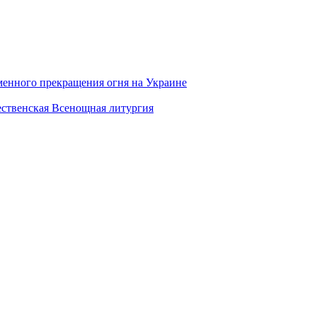
менного прекращения огня на Украине
ественская Всенощная литургия