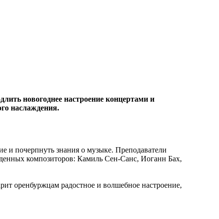
длить новогоднее настроение концертами и
ого наслаждения.
ие и почерпнуть знания о музыке. Преподаватели
йденных композиторов: Камиль Сен-Санс, Иоганн Бах,
арит оренбуржцам радостное и волшебное настроение,