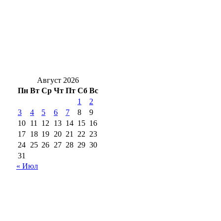
мошенников
Август — пора уборки урожая чеснока и
лука: советы, которые сберегут ваш
урожай
Август 2026
Пн
Вт
Ср
Чт
Пт
Сб
Вс
1
2
3
4
5
6
7
8
9
10
11
12
13
14
15
16
17
18
19
20
21
22
23
24
25
26
27
28
29
30
31
« Июл
18+