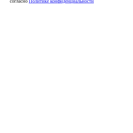
согласно
Политике конфиденциальности
Аномальная жара ожидается в Оренбуржье
В Бузулуке сельхозорганизация утаила 19
миллионов рублей налога
Фольклор в красках: в Оренбурге
выставили 31 работу Юрия Рысухина
В Курманаевке полуторагодовалый
ребёнок выпал из окна