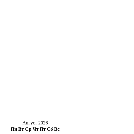
8 августа оренбуржцы вспоминают Героя
России Антона Марченко
Трагедия на трассе: в Октябрьском районе
в ДТП водитель погиб, пассажир —
пострадала
В Оренбуржье днем 8 августа воздух
прогреется до 37 градусов
В Оренбуржье фотоловушка засняла юного
косулёнка
Оренбургский мурал «Хоровод народов»
борется за звание лучшего мурала России
Август 2026
Пн
Вт
Ср
Чт
Пт
Сб
Вс