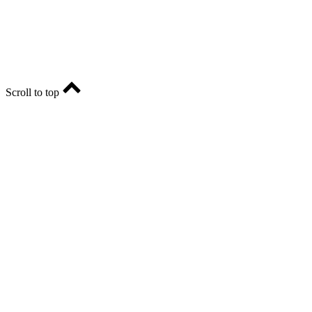
E-mail: ria-56@yandex.ru, телефон: +79096123281.
Реклама: ria56-reklama@ya.ru.
Scroll to top