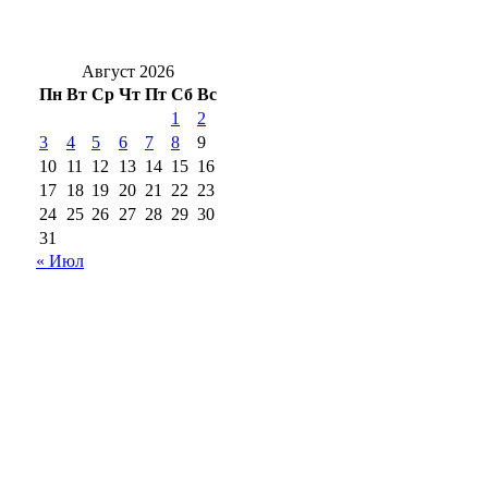
Ночь без осадков: С 7 на 8 августа в
Оренбуржье будет без дождей и до +17°
Август 2026
Пн
Вт
Ср
Чт
Пт
Сб
Вс
1
2
3
4
5
6
7
8
9
10
11
12
13
14
15
16
17
18
19
20
21
22
23
24
25
26
27
28
29
30
31
« Июл
18+