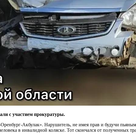
али с участием прокуратуры.
ь-Оренбург-Акбулак». Нарушитель, не имея прав и будучи пьяны
человека в инвалидной коляске. Тот скончался от полученных тр