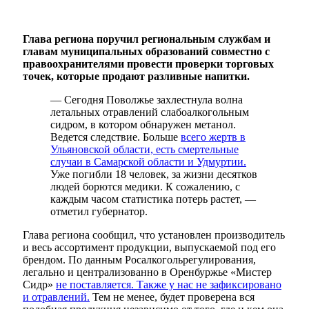
Глава региона поручил региональным службам и
главам муниципальных образований совместно с
правоохранителями провести проверки торговых
точек, которые продают разливные напитки.
— Сегодня Поволжье захлестнула волна
летальных отравлений слабоалкогольным
сидром, в котором обнаружен метанол.
Ведется следствие. Больше
всего жертв в
Ульяновской области, есть смертельные
случаи в Самарской области и Удмуртии.
Уже погибли 18 человек, за жизни десятков
людей борются медики. К сожалению, с
каждым часом статистика потерь растет, —
отметил губернатор.
Глава региона сообщил, что установлен производитель
и весь ассортимент продукции, выпускаемой под его
брендом. По данным Росалкогольрегулирования,
легально и централизованно в Оренбуржье «Мистер
Сидр»
не поставляется. Также у нас не зафиксировано
и отравлений.
Тем не менее, будет проверена вся