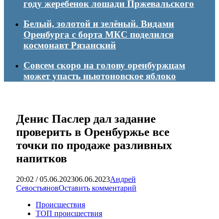
году жеребенок лошади Пржевальского
Белый, золотой и зелёный. Видами
Оренбурга с борта МКС поделился
космонавт Рязанский
Совсем скоро на голову оренбуржцам
может упасть ньютоновское яблоко
Денис Паслер дал задание
проверить в Оренбуржье все
точки по продаже разливных
напитков
20:02 / 05.06.2023
06.06.2023
Андрей
Севостьянов
Оставить комментарий
Происшествия
ТОП происшествия