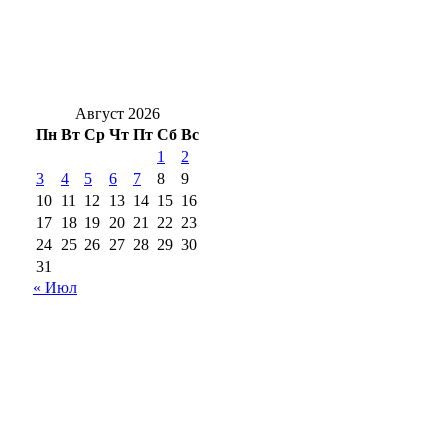
Жуть под Оренбургом: в Переволоцком
районе в ДТП с двумя грузовиками
погибли двое
Август 2026
Пн
Вт
Ср
Чт
Пт
Сб
Вс
1
2
3
4
5
6
7
8
9
10
11
12
13
14
15
16
17
18
19
20
21
22
23
24
25
26
27
28
29
30
31
« Июл
18+