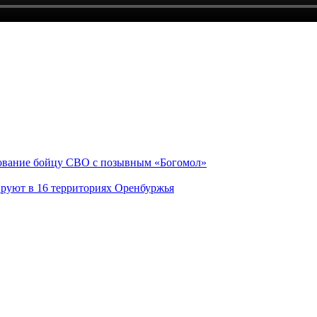
дование бойцу СВО с позывным «Богомол»
ируют в 16 территориях Оренбуржья