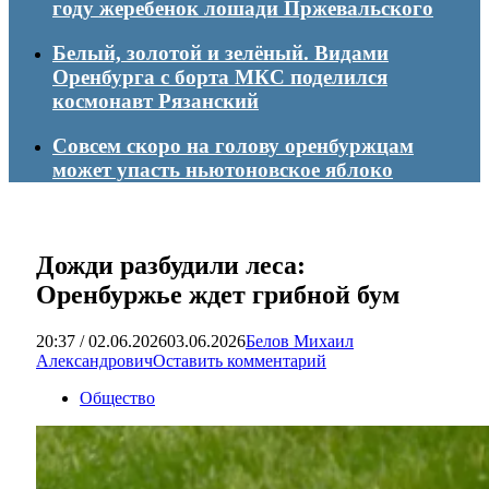
году жеребенок лошади Пржевальского
Белый, золотой и зелёный. Видами
Оренбурга с борта МКС поделился
космонавт Рязанский
Совсем скоро на голову оренбуржцам
может упасть ньютоновское яблоко
Дожди разбудили леса:
Оренбуржье ждет грибной бум
20:37 / 02.06.2026
03.06.2026
Белов Михаил
Александрович
Оставить комментарий
Общество