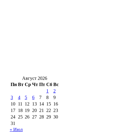
Новоселье с характером: в Оренбург
привезли редких кубинских крокодилов
Оренбургские предприниматели покорили
Эльбрус
«Есть результат!»: партийцы занимаются
вопросами благоустройства
Август 2026
Пн
Вт
Ср
Чт
Пт
Сб
Вс
1
2
3
4
5
6
7
8
9
10
11
12
13
14
15
16
17
18
19
20
21
22
23
24
25
26
27
28
29
30
31
« Июл