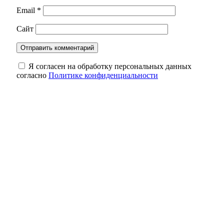
Email
*
Сайт
Я согласен на обработку персональных данных
согласно
Политике конфиденциальности
Зуб мамонта весом 4,5 кг: уникальную
находку выставили в школе Сакмарского
района
Наслаждаемся: в Оренбуржье в ночь на 7