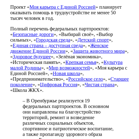
Проект «
Моя карьера с Единой Россией
» планирует
оказывать помощь в трудоустройстве не менее 50
тысяч человек в год.
Полный перечень федеральных партпроектов:
«
Безопасные дороги
», «Выбирай своё», «Выбор
сильных», «
Городская среда
», «
Детский спорт
»,
«
Единая страна – доступная среда
», «
Женское
движение Единой России
», «
Защита животного мира
»,
«
Здоровое будущее
», «Зелёная экономика»,
«Историческая память», «
Крепкая семья
», «
Культура
малой Родины
», «
Мир возможностей
», «Моя карьера с
Единой Россией», «
Новая школа
»,
«Предпринимательство», «
Российское село
», «
Старшее
поколение
», «
Цифровая Россия
», «
Чистая страна
»,
«Школа ЖКХ».
– В Оренбуржье реализуется 19
федеральных партпроектов. В основном
они направлены на благоустройство
территорий, ремонт и возведение
различных социальных объектов,
спортивное и патриотическое воспитание,
а также пропаганду здорового образа