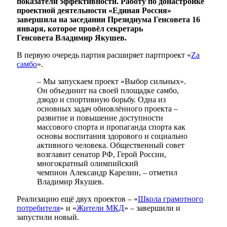
показатели эффективности.
Работу по донастройке
проектной деятельности «Единая Россия»
завершила на заседании Президиума Генсовета 16
января, которое провёл секретарь
Генсовета Владимир Якушев.
В первую очередь партия расширяет партпроект «
Zа
самбо
».
– Мы запускаем проект «Выбор сильных».
Он объединит на своей площадке самбо,
дзюдо и спортивную борьбу. Одна из
основных задач обновлённого проекта –
развитие и повышение доступности
массового спорта и пропаганда спорта как
основы воспитания здорового и социально
активного человека. Общественный совет
возглавит сенатор РФ, Герой России,
многократный олимпийский
чемпион Александр Карелин, – отметил
Владимир Якушев.
Реализацию ещё двух проектов – «
Школа грамотного
потребителя
» и «
Жители МКД
» – завершили и
запустили новый.