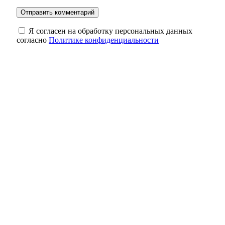
Я согласен на обработку персональных данных
согласно
Политике конфиденциальности
Соль-Илецкие солёные озёра встретили
миллионного гостя из соседнего
Башкортостана
В Оренбурге во дворах на Дзержинского и
Лазо решили проблему с уличным
освещением