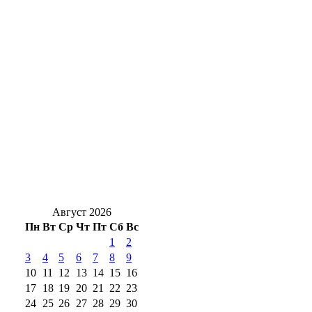
В Оренбурге на Терешковой произошло
ДТП: пострадал водитель
Почти 400 оренбуржцев с инвалидностью
нашли работу в 2026 году
В какое время оренбургским дачникам
лучше поливать грядки, когда за окном
+40?
Август 2026
Пн
Вт
Ср
Чт
Пт
Сб
Вс
1
2
3
4
5
6
7
8
9
10
11
12
13
14
15
16
17
18
19
20
21
22
23
24
25
26
27
28
29
30