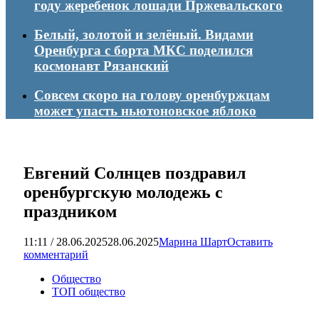
году жеребенок лошади Пржевальского
Белый, золотой и зелёный. Видами
Оренбурга с борта МКС поделился
космонавт Рязанский
Совсем скоро на голову оренбуржцам
может упасть ньютоновское яблоко
Евгений Солнцев поздравил
оренбургскую молодежь с
праздником
11:11 / 28.06.2025
28.06.2025
Марина Шарт
Оставить
комментарий
Общество
ТОП общество