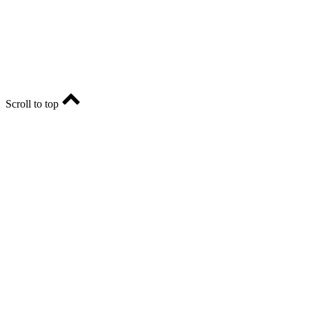
Главный редактор - Марина Николаевна Шарт
E-mail: ria-56@yandex.ru, телефон: +79096123281.
Реклама: ria56-reklama@ya.ru.
Scroll to top