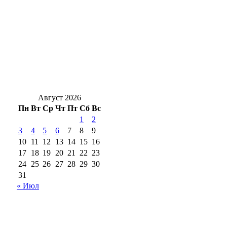
Клещи вернутся: Роспотребнадзор
предупредил о новом пике активности
кровососов
«Профессия начинается здесь»: как Орский
техникум готовит кадры для индустрии
региона
Август 2026
Пн
Вт
Ср
Чт
Пт
Сб
Вс
1
2
3
4
5
6
7
8
9
10
11
12
13
14
15
16
17
18
19
20
21
22
23
24
25
26
27
28
29
30
31
« Июл