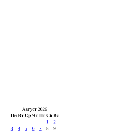
В Бугуруслане прошел субботник после
затопления ливневыми дождями
Солнцев открыл после капремонта
поликлинику в Орске
В Оренбурге мост через Урал на
Донгузской перекроют до 10 августа
Александр Трубников провёл приём
граждан по личным и общественным
вопросам
Август 2026
Пн
Вт
Ср
Чт
Пт
Сб
Вс
1
2
3
4
5
6
7
8
9