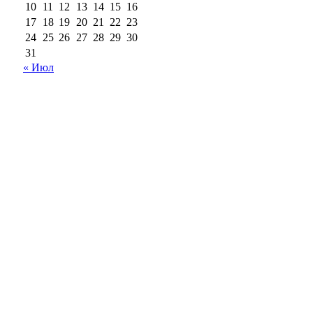
10
11
12
13
14
15
16
17
18
19
20
21
22
23
24
25
26
27
28
29
30
31
« Июл
18+
Все права на материалы, опубликованные на сайте
ria56.ru, охраняются в соответствии с