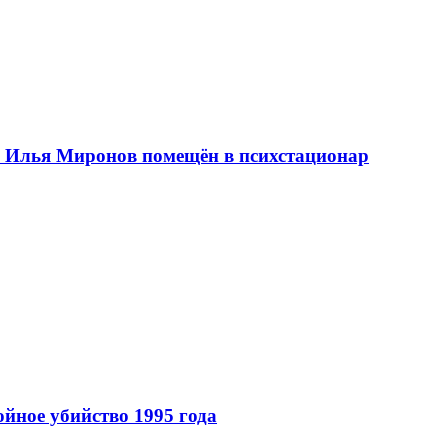
м Илья Миронов помещён в психстационар
ойное убийство 1995 года