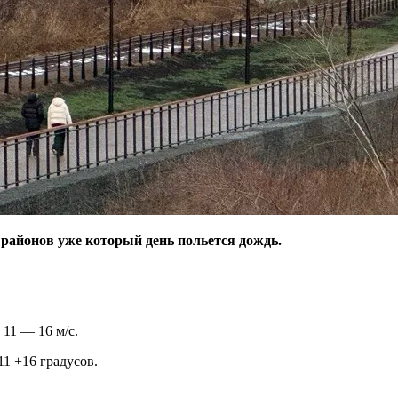
 районов уже который день польется дождь.
11 — 16 м/с.
1 +16 градусов.