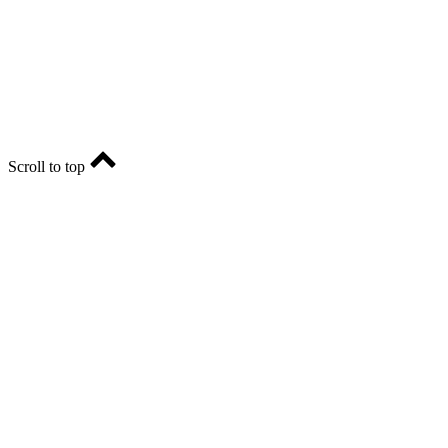
Главный редактор - Марина Николаевна Шарт
E-mail: ria-56@yandex.ru, телефон: +79096123281.
Реклама: ria56-reklama@ya.ru.
Scroll to top