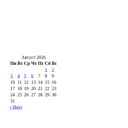
Оренбуржцам на заметку: за цветы в
подъезде и у дома могут оштрафовать
Новоселье с характером: в Оренбург
привезли редких кубинских крокодилов
Август 2026
Пн
Вт
Ср
Чт
Пт
Сб
Вс
1
2
3
4
5
6
7
8
9
10
11
12
13
14
15
16
17
18
19
20
21
22
23
24
25
26
27
28
29
30
31
« Июл