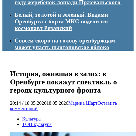
году жеребенок лошади Пржевальского
Белый, золотой и зелёный. Видами
Оренбурга с борта МКС поделился
космонавт Рязанский
Совсем скоро на голову оренбуржцам
может упасть ньютоновское яблоко
История, ожившая в залах: в
Оренбурге покажут спектакль о
героях культурного фронта
20:14 / 18.05.2026
18.05.2026
Марина Шарт
Оставить
комментарий
Культура
ТОП культура