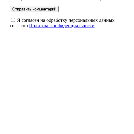
Я согласен на обработку персональных данных
согласно
Политике конфиденциальности
Оренбуржцам напомнили, сколько жизни
может уйти на бесконечный скроллинг
Обновленный мост через реку Боровку в
Бузулукском районе откроют в ноябре
Зуб мамонта весом 4,5 кг: уникальную
находку выставили в школе Сакмарского