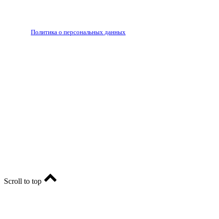
Запрещено для детей 18+
РЕДАКЦИЯ
РЕКЛАМА
Политика о персональных данных
RIA56.RU - сетевое издание.
Зарегистрировано Федеральной службой по надзору в
сфере связи, информационных технологий и массовых
коммуникаций (Роскомнадзор). Регистрационный номер:
ЭЛ № ФС77-74682 от 24 декабря 2018 г.
Учредитель - АО «РИА «Оренбуржье».
Главный редактор - Марина Николаевна Шарт
E-mail: ria-56@yandex.ru, телефон: +79096123281.
Реклама: ria56-reklama@ya.ru.
Scroll to top