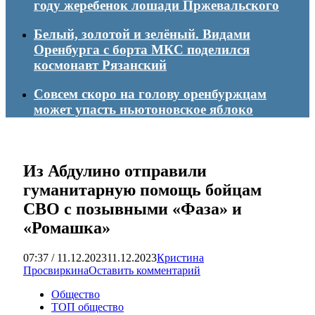
году жеребенок лошади Пржевальского
Белый, золотой и зелёный. Видами
Оренбурга с борта МКС поделился
космонавт Рязанский
Совсем скоро на голову оренбуржцам
может упасть ньютоновское яблоко
Из Абдулино отправили
гуманитарную помощь бойцам
СВО с позывными «Фаза» и
«Ромашка»
07:37 / 11.12.2023
11.12.2023
Кристина
Просвиркина
Оставить комментарий
Общество
ТОП общество