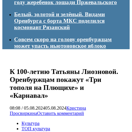
году жеребенок лошади Пржевальского
Белый, золотой и зелёный. Видами
Оренбурга с борта МКС поделился
космонавт Рязанский
Совсем скоро на голову оренбуржцам
может упасть ньютоновское яблоко
К 100-летию Татьяны Лиозновой.
Оренбуржцам покажут «Три
тополя на Плющихе» и
«Карнавал»
08:08 / 05.08.2024
05.08.2024
Кристина
Просвиркина
Оставить комментарий
Культура
ТОП культура