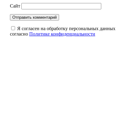
Сайт
Я согласен на обработку персональных данных
согласно
Политике конфиденциальности
Глава минстроя Оренбуржья Александр
Полухин удостоен государственной
награды России
Жители Кувандыка передали
гуманитарную помощь российским
военнослужащим