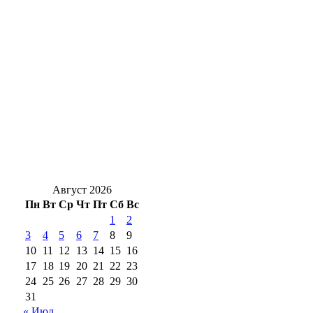
«Вода ошибок не прощает»: в Оренбуржье
продолжаются рейды по безопасности на
водоёмах
Капуста на дороге: под Оренбургом
столкнулись три авто
Аномальная жара ожидается в Оренбуржье
Август 2026
Пн
Вт
Ср
Чт
Пт
Сб
Вс
1
2
3
4
5
6
7
8
9
10
11
12
13
14
15
16
17
18
19
20
21
22
23
24
25
26
27
28
29
30
31
« Июл