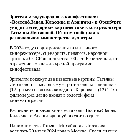
Зрители международного кинофестиваля
«Восток&Запад. Классика и Авангард» в Оренбурге
увидят легендарные картины советского режиссера
Татьяны Лиозновой. Об этом сообщили в
региональном министерстве культуры.
В 2024 году со дня рождения талантливого
кинорежиссера, сценариста, педагога, народной
артистки СССР исполняется 100 лет. Юбилей найдет
отражение во внеконкурсной программе
кинофестиваля.
Зрителям покажут две известные картины Татьяны
Лиозновой — мелодраму «Три тополя на Плющихе»
(12+) и музыкальную комедию «Карнавал» (12+). Эти
фильмы уже давно входят в золотой фонд
кинематографии.
Расписание показов кинофестиваля «Восток&Запад.
Классика и Авангард» опубликуют позднее.
Напомним, что Татьяна Михайловна Лиознова
родилась 20 июля 2024 года в Москве. Среди снятых