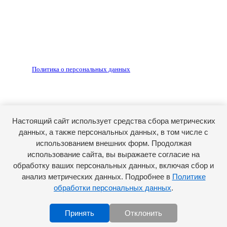
Редакция не несет ответственности за достоверность
рекламных объявлений, размещенных на сайте ria56.ru, а
также за содержание веб-сайтов, на которые даны
гиперссылки.
Запрещено для детей 18+
РЕДАКЦИЯ
РЕКЛАМА
Политика о персональных данных
RIA56.RU - сетевое издание.
Зарегистрировано Федеральной службой по надзору в
сфере связи, информационных технологий и массовых
коммуникаций (Роскомнадзор). Регистрационный номер:
Настоящий сайт использует средства сбора метрических
ЭЛ № ФС77-74682 от 24 декабря 2018 г.
данных, а также персональных данных, в том числе с
Учредитель - АО «РИА «Оренбуржье».
использованием внешних форм. Продолжая
Главный редактор - Марина Николаевна Шарт
использование сайта, вы выражаете согласие на
обработку ваших персональных данных, включая сбор и
E-mail: ria-56@yandex.ru, телефон: +79096123281.
Реклама: ria56-reklama@ya.ru.
анализ метрических данных. Подробнее в
Политике
обработки персональных данных
.
Принять
Отклонить
Scroll to top