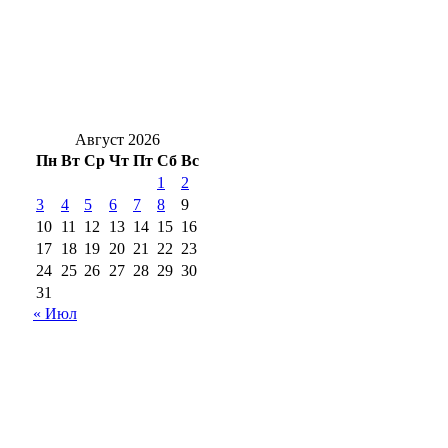
незаконно регистрировал сим‑карты
Гроза и мощнецкая жара ждет
оренбуржцев в воскресенье
Август 2026
Пн
Вт
Ср
Чт
Пт
Сб
Вс
1
2
3
4
5
6
7
8
9
10
11
12
13
14
15
16
17
18
19
20
21
22
23
24
25
26
27
28
29
30
31
« Июл
18+