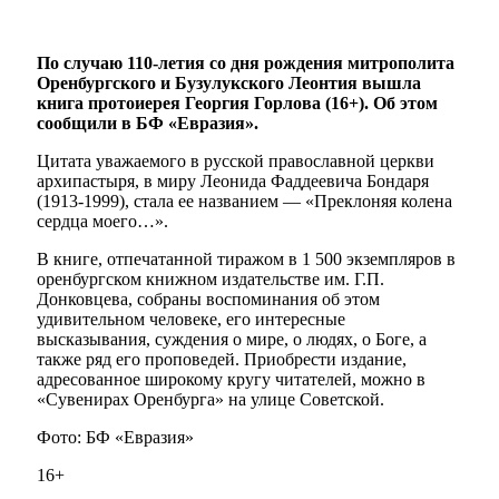
По случаю 110-летия со дня рождения митрополита
Оренбургского и Бузулукского Леонтия вышла
книга протоиерея Георгия Горлова (16+). Об этом
сообщили в БФ «Евразия».
Цитата уважаемого в русской православной церкви
архипастыря, в миру Леонида Фаддеевича Бондаря
(1913-1999), стала ее названием — «Преклоняя колена
сердца моего…».
В книге, отпечатанной тиражом в 1 500 экземпляров в
оренбургском книжном издательстве им. Г.П.
Донковцева, собраны воспоминания об этом
удивительном человеке, его интересные
высказывания, суждения о мире, о людях, о Боге, а
также ряд его проповедей. Приобрести издание,
адресованное широкому кругу читателей, можно в
«Сувенирах Оренбурга» на улице Советской.
Фото: БФ «Евразия»
16+