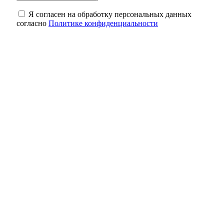
Я согласен на обработку персональных данных
согласно
Политике конфиденциальности
Кролики под учётом: что нужно сделать
владельцам до 1 сентября
Один рубль за историю: как в Оренбурге
спасают старинные здания
Небольшая передышка: в Оренбуржье в
ночь на 8 августа ожидается до +18
градусов