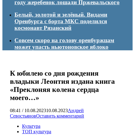
году жеребенок лошади Пржевальского
Белый, золотой и зелёный. Видами
Оренбурга с борта МКС поделился
космонавт Рязанский
Совсем скоро на голову оренбуржцам
может упасть ньютоновское яблоко
К юбилею со дня рождения
владыки Леонтия издана книга
«Преклоняя колена сердца
моего…»
08:41 / 10.08.2023
10.08.2023
Андрей
Севостьянов
Оставить комментарий
Культура
ТОП культура