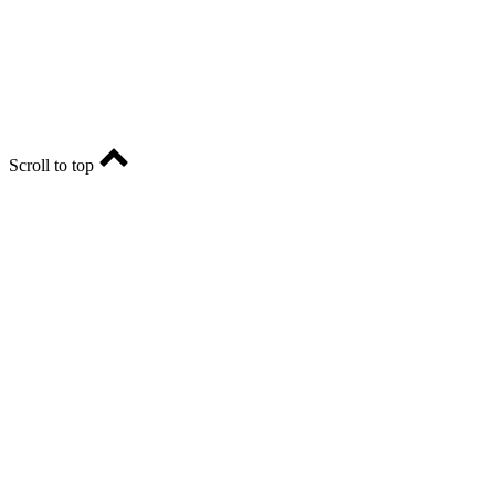
Главный редактор - Марина Николаевна Шарт
E-mail: ria-56@yandex.ru, телефон: +79096123281.
Реклама: ria56-reklama@ya.ru.
Scroll to top