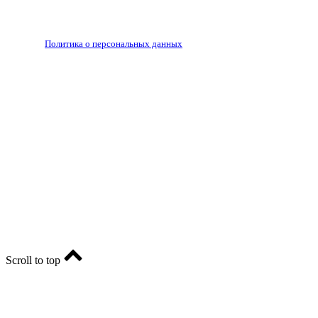
Запрещено для детей 18+
РЕДАКЦИЯ
РЕКЛАМА
Политика о персональных данных
RIA56.RU - сетевое издание.
Зарегистрировано Федеральной службой по надзору в
сфере связи, информационных технологий и массовых
коммуникаций (Роскомнадзор). Регистрационный номер:
ЭЛ № ФС77-74682 от 24 декабря 2018 г.
Учредитель - АО «РИА «Оренбуржье».
Главный редактор - Марина Николаевна Шарт
E-mail: ria-56@yandex.ru, телефон: +79096123281.
Реклама: ria56-reklama@ya.ru.
Scroll to top