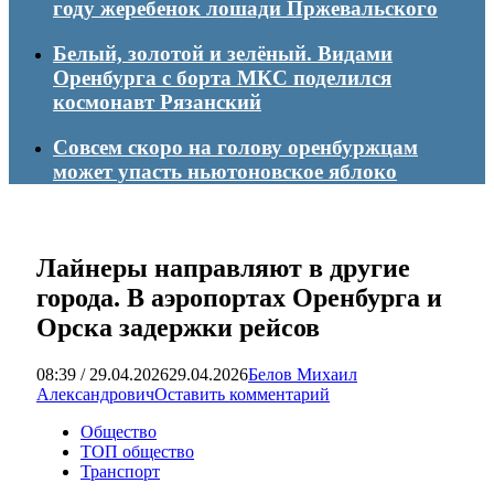
году жеребенок лошади Пржевальского
Белый, золотой и зелёный. Видами
Оренбурга с борта МКС поделился
космонавт Рязанский
Совсем скоро на голову оренбуржцам
может упасть ньютоновское яблоко
Лайнеры направляют в другие
города. В аэропортах Оренбурга и
Орска задержки рейсов
08:39 / 29.04.2026
29.04.2026
Белов Михаил
Александрович
Оставить комментарий
Общество
ТОП общество
Транспорт