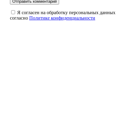
Я согласен на обработку персональных данных
согласно
Политике конфиденциальности
Евгений Солнцев поздравил жителей
Оренбуржья с Днём физкультурника
8 августа оренбуржцы вспоминают Героя
России Антона Марченко
Трагедия на трассе: в Октябрьском районе
в ДТП водитель погиб, пассажир —
пострадала