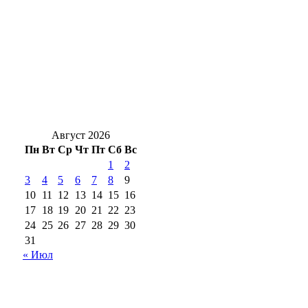
Роспотребнадзор Оренбуржья назвал
фейком сообщения о холере в воде
Ночь без осадков: С 7 на 8 августа в
Оренбуржье будет без дождей и до +17°
Август 2026
Пн
Вт
Ср
Чт
Пт
Сб
Вс
1
2
3
4
5
6
7
8
9
10
11
12
13
14
15
16
17
18
19
20
21
22
23
24
25
26
27
28
29
30
31
« Июл