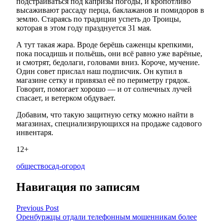
подстраиваться под капризы погоды, и кропотливо
высаживают рассаду перца, баклажанов и помидоров в
землю. Стараясь по традиции успеть до Троицы,
которая в этом году празднуется 31 мая.
А тут такая жара. Вроде берёшь саженцы крепкими,
пока посадишь и польёшь, они всё равно уже варёные,
и смотрят, бедолаги, головами вниз. Короче, мучение.
Один совет прислал наш подписчик. Он купил в
магазине сетку и привязал её по периметру грядок.
Говорит, помогает хорошо — и от солнечных лучей
спасает, и ветерком обдувает.
Добавим, что такую защитную сетку можно найти в
магазинах, специализирующихся на продаже садового
инвентаря.
12+
общество
сад-огород
Навигация по записям
Previous Post
Оренбуржцы отдали телефонным мошенникам более