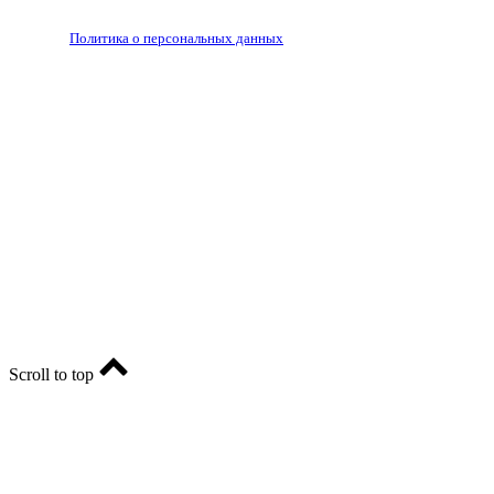
РЕДАКЦИЯ
РЕКЛАМА
Политика о персональных данных
RIA56.RU - сетевое издание.
Зарегистрировано Федеральной службой по надзору в
сфере связи, информационных технологий и массовых
коммуникаций (Роскомнадзор). Регистрационный номер:
ЭЛ № ФС77-74682 от 24 декабря 2018 г.
Учредитель - АО «РИА «Оренбуржье».
Главный редактор - Марина Николаевна Шарт
E-mail: ria-56@yandex.ru, телефон: +79096123281.
Реклама: ria56-reklama@ya.ru.
Scroll to top