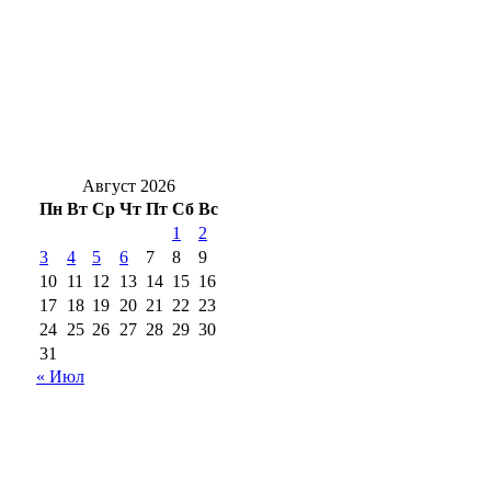
В Оренбурге ввели план «Ковер»: аэропорт
не принимает и не выпускает воздушные
суда
Как действовать оренбуржцам при сигнале
ракетной опасности
Август 2026
Пн
Вт
Ср
Чт
Пт
Сб
Вс
1
2
3
4
5
6
7
8
9
10
11
12
13
14
15
16
17
18
19
20
21
22
23
24
25
26
27
28
29
30
31
« Июл
18+