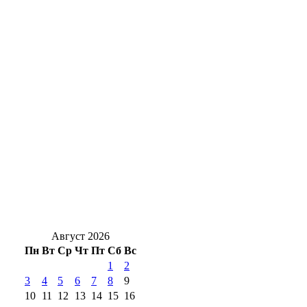
борется за звание лучшего мурала России
Оренбургские инженеры дают старт
крупному свинокомплексу в Сакмарском
районе
Суд Орска вынес приговор водителю
такси, который оставил ребёнка в
автолюльке на тротуаре
Роспотребнадзор Оренбуржья назвал
фейком сообщения о холере в воде
Август 2026
Пн
Вт
Ср
Чт
Пт
Сб
Вс
1
2
3
4
5
6
7
8
9
10
11
12
13
14
15
16