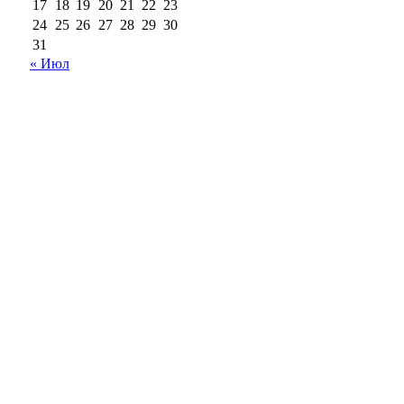
17
18
19
20
21
22
23
24
25
26
27
28
29
30
31
« Июл
18+
Все права на материалы, опубликованные на сайте
ria56.ru, охраняются в соответствии с
законодательством РФ.