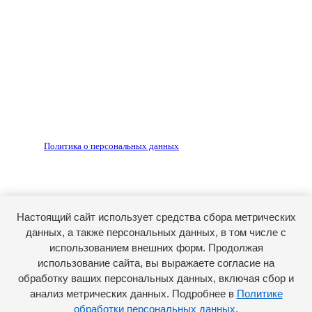
Любое использование материалов допускается только
по согласованию с редакцией, гиперссылка на источник
обязательна.
Редакция не несет ответственности за достоверность
рекламных объявлений, размещенных на сайте ria56.ru, а
также за содержание веб-сайтов, на которые даны
гиперссылки.
Запрещено для детей 18+
РЕДАКЦИЯ
РЕКЛАМА
Политика о персональных данных
RIA56.RU - сетевое издание.
Зарегистрировано Федеральной службой по надзору в
сфере связи, информационных технологий и массовых
коммуникаций (Роскомнадзор). Регистрационный номер:
Настоящий сайт использует средства сбора метрических
ЭЛ № ФС77-74682 от 24 декабря 2018 г.
данных, а также персональных данных, в том числе с
Учредитель - АО «РИА «Оренбуржье».
использованием внешних форм. Продолжая
Главный редактор - Марина Николаевна Шарт
использование сайта, вы выражаете согласие на
обработку ваших персональных данных, включая сбор и
E-mail: ria-56@yandex.ru, телефон: +79096123281.
Реклама: ria56-reklama@ya.ru.
анализ метрических данных. Подробнее в
Политике
обработки персональных данных
.