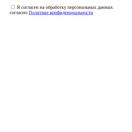
Я согласен на обработку персональных данных
согласно
Политике конфиденциальности
Новая учебная программа: что изменится
в школах Оренбуржья с 1 сентября
В Оренбуржье стартовали соревнования по
стрельбе на дальние дистанции
Губернатор поздравил пожарных
Оренбуржья с профессиональным
праздником