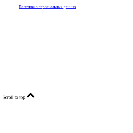
РЕДАКЦИЯ
РЕКЛАМА
Политика о персональных данных
RIA56.RU - сетевое издание.
Зарегистрировано Федеральной службой по надзору в
сфере связи, информационных технологий и массовых
коммуникаций (Роскомнадзор). Регистрационный номер:
ЭЛ № ФС77-74682 от 24 декабря 2018 г.
Учредитель - АО «РИА «Оренбуржье».
Главный редактор - Марина Николаевна Шарт
E-mail: ria-56@yandex.ru, телефон: +79096123281.
Реклама: ria56-reklama@ya.ru.
Scroll to top