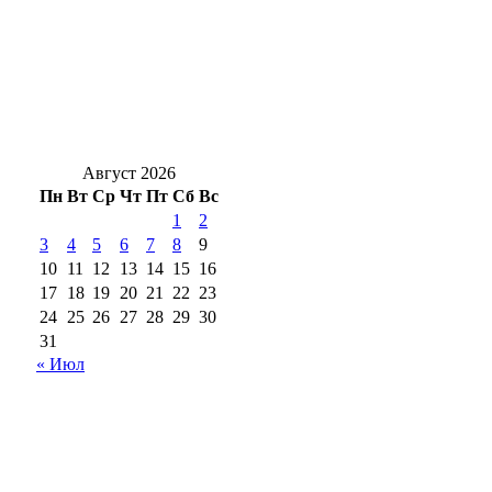
Евгений Солнцев поздравил жителей
Оренбуржья с Днём физкультурника
8 августа оренбуржцы вспоминают Героя
России Антона Марченко
Август 2026
Пн
Вт
Ср
Чт
Пт
Сб
Вс
1
2
3
4
5
6
7
8
9
10
11
12
13
14
15
16
17
18
19
20
21
22
23
24
25
26
27
28
29
30
31
« Июл
18+