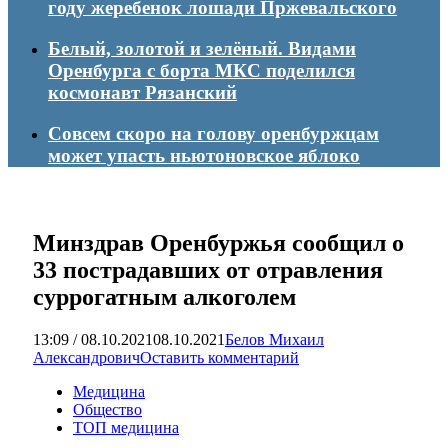
году жеребенок лошади Пржевальского
Белый, золотой и зелёный. Видами
Оренбурга с борта МКС поделился
космонавт Рязанский
Совсем скоро на голову оренбуржцам
может упасть ньютоновское яблоко
Минздрав Оренбуржья сообщил о
33 пострадавших от отравления
суррогатным алкоголем
13:09 / 08.10.2021
08.10.2021
Белов Михаил
Александрович
Оставить комментарий
Медицина
Общество
ТОП медицина