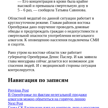
— Его концентрация в крови была крайне
высокой и превышала смертельную дозу в
5 – 6 раз, — сообщила Татьяна Савинова.
Областной медштаб по данной ситуации работает в
круглосуточном режиме. Главам районов востока
Оренбуржья дано поручение проводить домовые
обходы и предупреждать граждан о недопустимости и
смертельной опасности употребления нелегального
алкоголя. К оповещению населения подключены СМИ
и соцсети.
Рано утром на востоке области уже работает
губернатор Оренбуржья Денис Паслер. И как заявила
глава минздрава сейчас делается все возможное для
спасения людей. И с медицинской стороны ситуация
контролируется.
Навигация по записям
Previous Post
В Оренбуржье по фактам нелегальной продажи
алкоголя можно обратиться на горячую линию
Next Post
Глава СК Бастрыкин взял на контроль дело о массовом