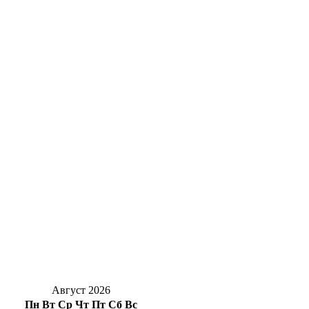
Весеннего, есть пострадавший
Уральская Сталь подарила 250 школьных
наборов первоклассникам – детям своих
сотрудников
Жуть под Оренбургом: в Переволоцком
районе в ДТП с двумя грузовиками
погибли двое
В Бугуруслане прошел субботник после
затопления ливневыми дождями
Солнцев открыл после капремонта
поликлинику в Орске
Август 2026
Пн
Вт
Ср
Чт
Пт
Сб
Вс