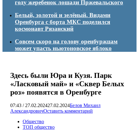
году жеребенок лошади Пржевальского
Белый, золотой и зелёный. Видами
Оренбурга с борта МКС поделился
космонавт Рязанский
Совсем скоро на голову оренбуржцам
может упасть ньютоновское яблоко
Здесь были Юра и Кузя. Парк
«Ласковый май» и «Сквер Белых
роз» появятся в Оренбурге
07:43 / 27.02.2024
27.02.2024
Белов Михаил
Александрович
Оставить комментарий
Общество
ТОП общество