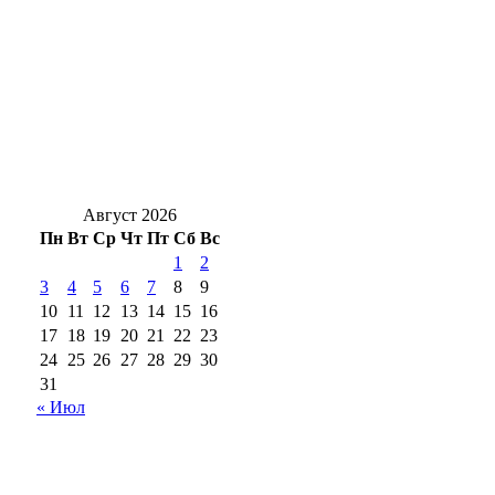
Юрий Мироненко прокомментировал
назначение временно исполняющего
полномочия главы Гая
Жительница Медногорска Евдокия
Ивановна Неткач отмечает 100-летие
Август 2026
Пн
Вт
Ср
Чт
Пт
Сб
Вс
1
2
3
4
5
6
7
8
9
10
11
12
13
14
15
16
17
18
19
20
21
22
23
24
25
26
27
28
29
30
31
« Июл