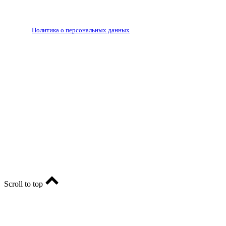
Запрещено для детей 18+
РЕДАКЦИЯ
РЕКЛАМА
Политика о персональных данных
RIA56.RU - сетевое издание.
Зарегистрировано Федеральной службой по надзору в
сфере связи, информационных технологий и массовых
коммуникаций (Роскомнадзор). Регистрационный номер:
ЭЛ № ФС77-74682 от 24 декабря 2018 г.
Учредитель - АО «РИА «Оренбуржье».
Главный редактор - Марина Николаевна Шарт
E-mail: ria-56@yandex.ru, телефон: +79096123281.
Реклама: ria56-reklama@ya.ru.
Scroll to top