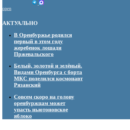
open
АКТУАЛЬНО
В Оренбуржье родился
первый в этом году
жеребенок лошади
Пржевальского
Белый, золотой и зелёный.
Видами Оренбурга с борта
МКС поделился космонавт
Рязанский
Совсем скоро на голову
оренбуржцам может
упасть ньютоновское
яблоко