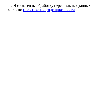
Я согласен на обработку персональных данных
согласно
Политике конфиденциальности
Евгений Солнцев поздравил жителей
Оренбуржья с Днём физкультурника
8 августа оренбуржцы вспоминают Героя
России Антона Марченко
Трагедия на трассе: в Октябрьском районе
в ДТП водитель погиб, пассажир —
пострадала