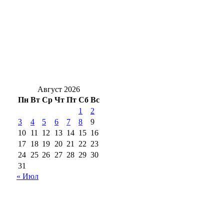
Роспотребнадзор Оренбуржья назвал
фейком сообщения о холере в воде
Ночь без осадков: С 7 на 8 августа в
Оренбуржье будет без дождей и до +17°
Август 2026
Пн
Вт
Ср
Чт
Пт
Сб
Вс
1
2
3
4
5
6
7
8
9
10
11
12
13
14
15
16
17
18
19
20
21
22
23
24
25
26
27
28
29
30
31
« Июл
18+