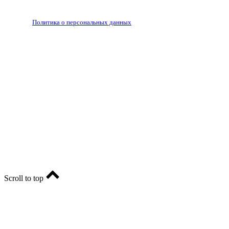
РЕДАКЦИЯ
РЕКЛАМА
Политика о персональных данных
RIA56.RU - сетевое издание.
Зарегистрировано Федеральной службой по надзору в
сфере связи, информационных технологий и массовых
коммуникаций (Роскомнадзор). Регистрационный номер:
ЭЛ № ФС77-74682 от 24 декабря 2018 г.
Учредитель - АО «РИА «Оренбуржье».
Главный редактор - Марина Николаевна Шарт
E-mail: ria-56@yandex.ru, телефон: +79096123281.
Реклама: ria56-reklama@ya.ru.
Scroll to top