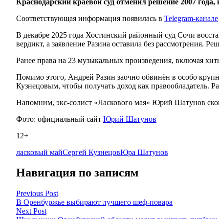
Краснодарский краевой суд отменил решение 2007 года,
Соответствующая информация появилась в
Telegram-канале
В декабре 2025 года Хостинский районный суд Сочи восста
вердикт, а заявление Разина оставила без рассмотрения. Ре
Ранее права на 23 музыкальных произведения, включая хит
Помимо этого, Андрей Разин заочно обвинён в особо крупн
Кузнецовым, чтобы получать доход как правообладатель. Раз
Напомним, экс-солист «Ласкового мая» Юрий Шатунов сконч
Фото: официальный сайт
Юрий Шатунов
12+
ласковый май
Сергей Кузнецов
Юра Шатунов
Навигация по записям
Previous Post
В Оренбуржье выбирают лучшего шеф-повара
Next Post