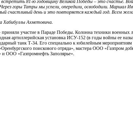
встретить 81-ю годовщину Великой Победы – это счастье. Войну
Через горы Татры мы успели, опередили, освободили. Маршал 
амый счастливый день и это повторяется каждый год. Всем жела
уга Хабибуллы Ахметовича.
 приняли участие в Параде Победы. Колонна техники военных 
дная артиллерийская установка ИСУ-152 (в годы войны ее назы
ндарный танк Т-34. Его специально к юбилейным мероприятиям 
з «Оренбургского поискового отряда», мастера ООО «Газпром д
 и ООО «Газпромнефть Заполярье».