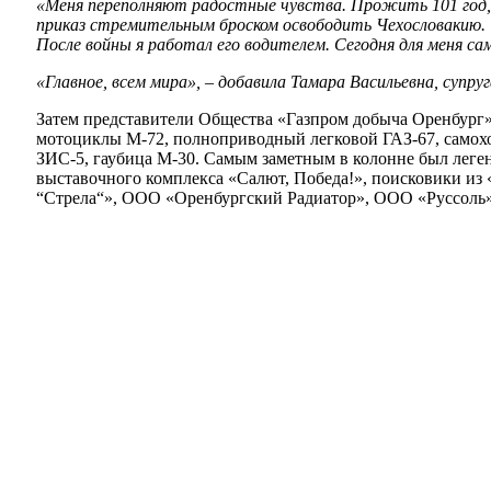
«Меня переполняют радостные чувства. Прожить 101 год, 
приказ стремительным броском освободить Чехословакию. 
После войны я работал его водителем. Сегодня для меня с
«Главное, всем мира», – добавила Тамара Васильевна, супр
Затем представители Общества «Газпром добыча Оренбург»
мотоциклы М-72, полноприводный легковой ГАЗ-67, самохо
ЗИС-5, гаубица М-30. Самым заметным в колонне был леге
выставочного комплекса «Салют, Победа!», поисковики и
“Стрела“», ООО «Оренбургский Радиатор», ООО «Руссоль»