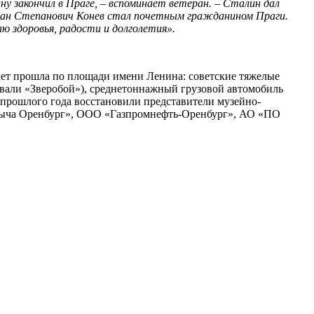
 закончил в Праге, – вспоминает ветеран. – Сталин дал
Иван Степанович Конев стал почетным гражданином Праги.
ю здоровья, радости и долголетия».
лет прошла по площади имени Ленина: советские тяжелые
вали «Зверобой»), среднетоннажный грузовой автомобиль
прошлого года восстановили представители музейно-
обыча Оренбург», ООО «Газпромнефть-Оренбург», АО «ПО